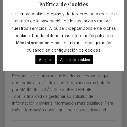
Política de Cookies
Utilizamos cookies propias y de terceros para realizar el
análisis de la navegación de los usuarios y mejorar
nuestros servicios. Al pulsar Aceptar consiente dichas
cookies. Puede obtener más información pulsando
Más Información
o bien cambiar la configuración
pulsando en configuración de cookies
Aceptar
Ajuste de cookies
De conformidad con lo que establece la legislación
vigente en materia de Protección de Datos de Carácter
Personal, se le informa que los datos personales que
nos facilite a través de dicho formulario serán tratados
por MARÍA DE LOS ÁNGELES REMIS BERRIBI,
, con la finalidad de gestionar su solicitud de
información y enviarle información más detallada. Para
más información consultar la política de privacidad.