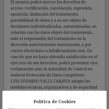
El usuario podrá ejercer los derechos de
acceso, rectificación, cancelación, supresión,
oposición, limitación del tratamiento,
portabilidad de datos y a no ser objeto de
decisiones individualizadas, automatizadas, en
relación con los datos objeto del tratamiento,
ante el responsable del tratamiento en la
dirección anteriormente mencionada, o por
correo electrónico a info@casaluise.com. En
caso de que no haya obtenido satisfacción en el
ejercicio de sus derechos, podrá presentar una
reclamación ante la Autoridad de Control en
materia Protección de Datos competente.
LUIS EDUARDO VALLE CARAVIA adopta las
medidas técnicas, organizativas y de seguridad
correspondientes según la normativa vigente
en materia de Protección de Datos de Carácter
Política de Cookies
Personal. No obstante, no asume ninguna