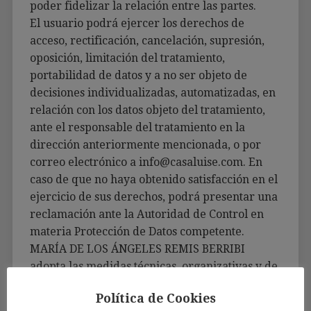
poder fidelizar la relación entre las partes.
El usuario podrá ejercer los derechos de
acceso, rectificación, cancelación, supresión,
oposición, limitación del tratamiento,
portabilidad de datos y a no ser objeto de
decisiones individualizadas, automatizadas, en
relación con los datos objeto del tratamiento,
ante el responsable del tratamiento en la
dirección anteriormente mencionada, o por
correo electrónico a info@casaluise.com. En
caso de que no haya obtenido satisfacción en el
ejercicio de sus derechos, podrá presentar una
reclamación ante la Autoridad de Control en
materia Protección de Datos competente.
MARÍA DE LOS ÁNGELES REMIS BERRIBI
adopta las medidas técnicas, organizativas y de
seguridad correspondientes según la
Política de Cookies
normativa vigente en materia de Protección de