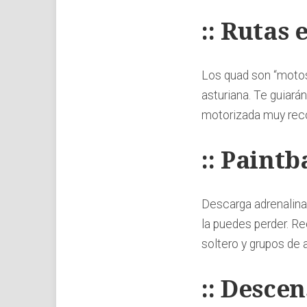
:: Rutas
Los quad son “motos
asturiana. Te guiará
motorizada muy reco
:: Paintb
Descarga adrenalina
la puedes perder. R
soltero y grupos de 
:: Desce