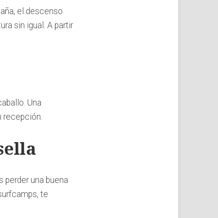
paña, el descenso
a sin igual. A partir
caballo. Una
n recepción.
sella
s perder una buena
 surfcamps, te