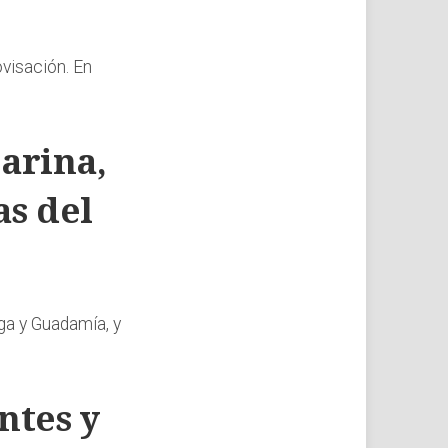
ovisación. En
Marina,
as del
ga y Guadamía, y
ntes y